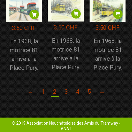
3.50
CHF
3.50
CHF
3.50
CHF
En 1968, la
En 1968, la
En 1968, la
motrice 81
motrice 81
motrice 81
arrive à la
arrive à la
arrive à la
Place Pury.
Place Pury.
Place Pury.
←
1
2
3
4
5
→
© 2019 Association Neuchâteloise des Amis du Tramway -
ANAT